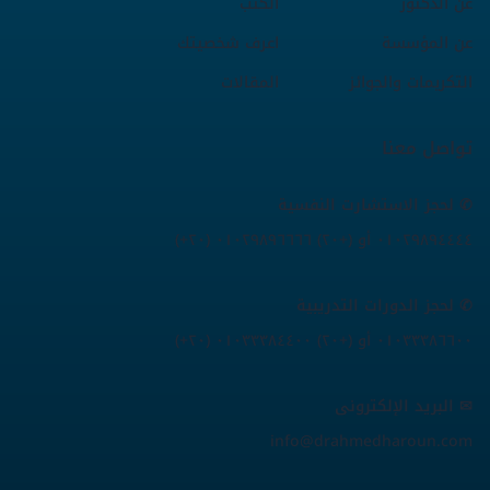
عن الدكتور
الكتب
عن المؤسسة
اعرف شخصيتك
التكريمات والجوائز
المقالات
تواصل معنا
✆ لحجز الاستشارت النفسية
(+٢٠) ٠١٠٢٩٨٩٤٤٤٤ أو (+٢٠) ٠١٠٢٩٨٩٦٦٦٦
✆ لحجز الدورات التدريبية
(+٢٠) ٠١٠٣٣٣٨٦٦٠٠ أو (+٢٠) ٠١٠٣٣٣٨٤٤٠٠
✉ البريد الإلكترونى
info@drahmedharoun.com