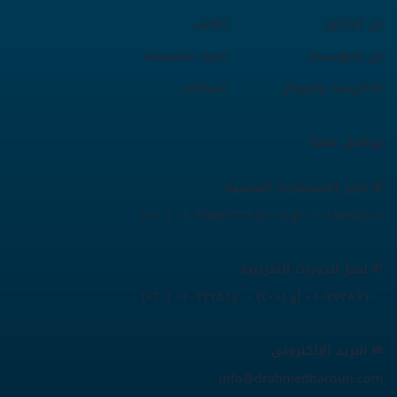
عن الدكتور
الكتب
عن المؤسسة
اعرف شخصيتك
التكريمات والجوائز
المقالات
تواصل معنا
✆ لحجز الاستشارت النفسية
(+٢٠) ٠١٠٢٩٨٩٤٤٤٤ أو (+٢٠) ٠١٠٢٩٨٩٦٦٦٦
✆ لحجز الدورات التدريبية
(+٢٠) ٠١٠٣٣٣٨٦٦٠٠ أو (+٢٠) ٠١٠٣٣٣٨٤٤٠٠
✉ البريد الإلكترونى
info@drahmedharoun.com