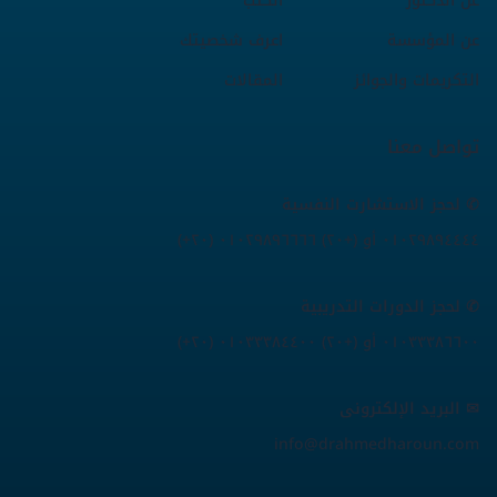
عن الدكتور
الكتب
عن المؤسسة
اعرف شخصيتك
التكريمات والجوائز
المقالات
تواصل معنا
✆ لحجز الاستشارت النفسية
(+٢٠) ٠١٠٢٩٨٩٤٤٤٤ أو (+٢٠) ٠١٠٢٩٨٩٦٦٦٦
✆ لحجز الدورات التدريبية
(+٢٠) ٠١٠٣٣٣٨٦٦٠٠ أو (+٢٠) ٠١٠٣٣٣٨٤٤٠٠
✉ البريد الإلكترونى
info@drahmedharoun.com