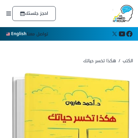
الرئيسية
احجز جلستك
الدورات التدريبية
الكتب
المقالات
English
تواصل معنا
اعرف شخصيتك
عن الدكتور
التكريمات والجوائز
عن المؤسسة
الكتب
/
هكذا تخسر حياتك