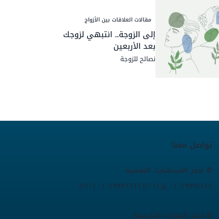
مقالات العلاقات بين الأزواج
إلى الزوجة.. انتبهي لزوجك
بعد الأربعين
نصائح للزوجة
تواصل معنا
✆ لحجز الاستشارت النفسية
(+٢٠) ٠١٠٢٩٨٩٤٤٤٤ أو (+٢٠) ٠١٠٢٩٨٩٦٦٦٦
✆ لحجز الدورات التدريبية