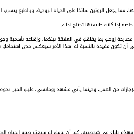
، مما يجعل الروتين سائدًا على الحياة الزوجية،
وبالطبع يتسرب ال
اصة إذا كانت طبيعتها تحتاج لذلك.
 مصارحة زوجكِ بما يقلقكِ في العلاقة بينكما،
وإقناعه بأهمية وجود
 أن تكون مفيدة بالنسبة له،
هذا الأمر سيعكس مدى اهتمامكِ ب
إجازات من العمل،
وحينما يأتي مشهد رومانسي، عليكِ الميل نحو
، فهذه طباع في شخصيته، كما أن لومك له سيعكر صفو الحياة الزوج