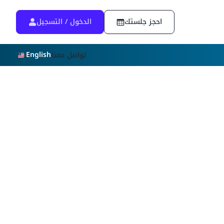
الرئيسية
احجز جلستك
الدخول / التسجيل
الدورات التدريبية
الكتب
المقالات
English
تواصل معنا
اعرف شخصيتك
عن الدكتور
التكريمات والجوائز
عن المؤسسة